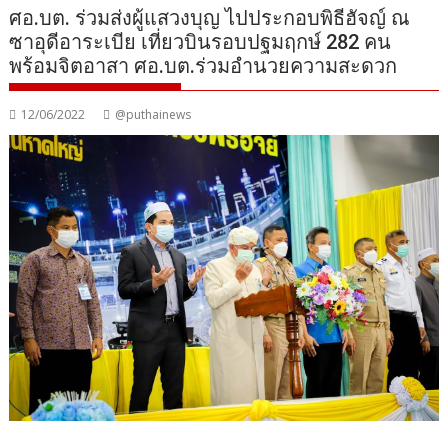
ศอ.บต. ร่วมส่งผู้แสวงบุญ ไปประกอบพิธีฮัจญ์ ณ
ซาอุดีอาระเบีย เที่ยวบินรอบปฐมฤกษ์ 282 คน
พร้อมจิตอาสา ศอ.บต.ร่วมอำนวยความสะดวก
12/06/2022
@puthainews