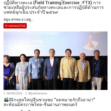
ปฏิบัติทางทะเล (Field Training Exercise : FTX) การ
ช่วยเหลือผู้ประสบภัยทางทะเลและการปฏิบัติด้านการ
แพทย์ฉุกเฉิน ประจำปี ๒๕๖๙
สตูล ศรชล.จว.สตู...
ข่าวเด่นออนไลน์
06/08/2026
@puthainews
กงสุลใหญ่จีนชวนชม “จดหมายรักถึงอาม่า”
สะท้อนมิตรภาพไทย-จีนผ่านภาพยนตร์