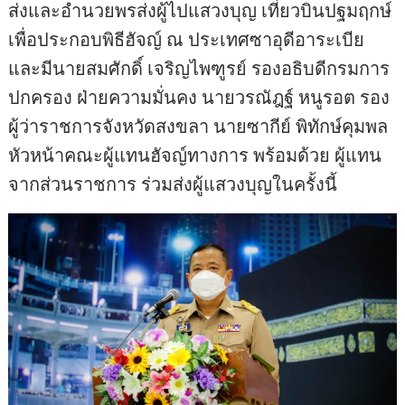
ส่งและอำนวยพรส่งผู้ไปแสวงบุญ เที่ยวบินปฐมฤกษ์
เพื่อประกอบพิธีฮัจญ์ ณ ประเทศซาอุดีอาระเบีย
และมีนายสมศักดิ์ เจริญไพฑูรย์ รองอธิบดีกรมการ
ปกครอง ฝ่ายความมั่นคง นายวรณัฎฐ์ หนูรอต รอง
ผู้ว่าราชการจังหวัดสงขลา นายซากีย์ พิทักษ์คุมพล
หัวหน้าคณะผู้แทนฮัจญ์ทางการ พร้อมด้วย ผู้แทน
จากส่วนราชการ ร่วมส่งผู้แสวงบุญในครั้งนี้