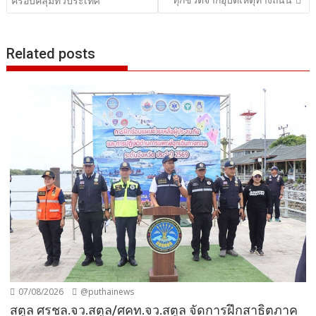
ครอบคลุมทั่วประเทศ
Related posts
07/08/2026
@puthainews
สตูล ศรชล.จว.สตูล/ศคท.จว.สตูล จัดการฝึกสาธิตภาค