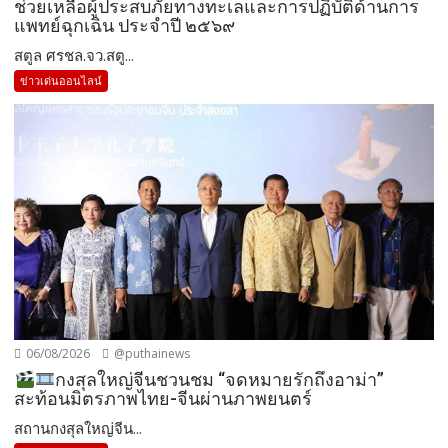
ช่วยเหลือผู้ประสบภัยทางทะเลและการปฏิบัติด้านการ
แพทย์ฉุกเฉิน ประจำปี ๒๕๖๙
สตูล ศรชล.จว.สตู...
ข่าวเด่นออนไลน์
06/08/2026
@puthainews
กงสุลใหญ่จีนชวนชม “จดหมายรักถึงอาม่า”
สะท้อนมิตรภาพไทย-จีนผ่านภาพยนตร์
สถานกงสุลใหญ่จีน...