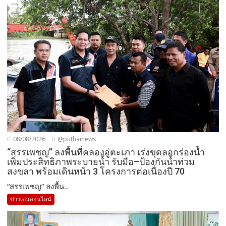
08/08/2026
@puthainews
“สรรเพชญ” ลงพื้นที่คลองอู่ตะเภา เร่งขุดลอกร่องน้ำ
เพิ่มประสิทธิภาพระบายน้ำ รับมือ–ป้องกันน้ำท่วม
สงขลา พร้อมเดินหน้า 3 โครงการต่อเนื่องปี 70
“สรรเพชญ” ลงพื้น...
ข่าวเด่นออนไลน์