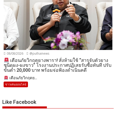
08/08/2026
@puthainews
เตือนภัยวิกฤตยางพารา! สั่งห้ามใช้ “สารจับตัวยาง
ชนิดผง-ผงขาว” โรงงานประกาศปฏิเสธรับซื้อทันที ปรับ
ขั้นต่ำ 20,000 บาท พร้อมจ่อฟ้องดำเนินคดี
เตือนภัยวิกฤตย...
ข่าวเด่นออนไลน์
Like Facebook