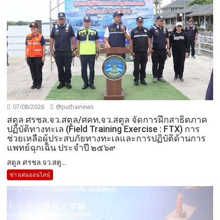
07/08/2026
@puthainews
สตูล ศรชล.จว.สตูล/ศคท.จว.สตูล จัดการฝึกสาธิตภาค
ปฏิบัติทางทะเล (Field Training Exercise : FTX) การ
ช่วยเหลือผู้ประสบภัยทางทะเลและการปฏิบัติด้านการ
แพทย์ฉุกเฉิน ประจำปี ๒๕๖๙
สตูล ศรชล.จว.สตู...
ข่าวเด่นออนไลน์