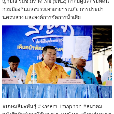
ญามณี รมช.มหาดไทย (มท.2) กำกับดูแลกรมที่ดิน
กรมป้องกันและบรรเทาสาธารณภัย การประปา
นครหลวง และองค์การจัดการน้ำเสีย
#เกษมลิมะพันธุ์ #KasemLimaphan #สมาคม