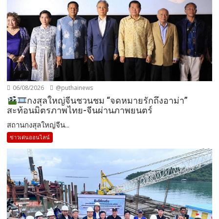
06/08/2026
@puthainews
กงสุลใหญ่จีนชวนชม “จดหมายรักถึงอาม่า”
สะท้อนมิตรภาพไทย-จีนผ่านภาพยนตร์
สถานกงสุลใหญ่จีน...
ข่าวเด่นออนไลน์