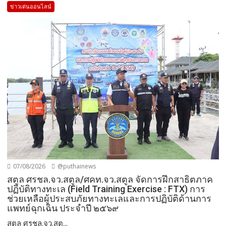
ข่าวเด่นออนไลน์
07/08/2026
@puthainews
สตูล ศรชล.จว.สตูล/ศคท.จว.สตูล จัดการฝึกสาธิตภาค
ปฏิบัติทางทะเล (Field Training Exercise : FTX) การ
ช่วยเหลือผู้ประสบภัยทางทะเลและการปฏิบัติด้านการ
แพทย์ฉุกเฉิน ประจำปี ๒๕๖๙
สตูล ศรชล.จว.สตู...