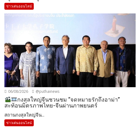
ข่าวเด่นออนไลน์
06/08/2026
@puthainews
กงสุลใหญ่จีนชวนชม “จดหมายรักถึงอาม่า”
สะท้อนมิตรภาพไทย-จีนผ่านภาพยนตร์
สถานกงสุลใหญ่จีน...
ข่าวเด่นออนไลน์