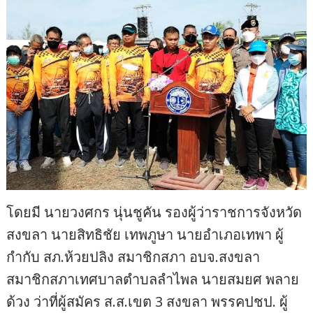
โดยมี นายวงศกร นุ่นชูคัน รองผู้ว่าราชการจังหวัด
สงขลา นายสิทธิชัย เทพภูษา นายอำเภอเทพา ผู้
กำกับ สภ.ห้วยปลิง สมาชิกสภา อบจ.สงขลา
สมาชิกสภาเทศบาลตำบลลำไพล นายสมยศ พลาย
ด้วง ว่าที่ผู้สมัคร ส.ส.เขต 3 สงขลา พรรคปชป. ผู้