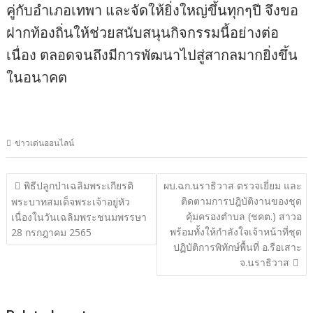
คู่กับอำเภอเทพา และจัดให้ยิ่งใหญ่ขึ้นทุกๆปี จึงขอ
ฝากท้องถิ่นให้ช่วยสนับสนุนกิจกรรมนี้อย่างต่อ
เนื่อง ตลอดจนถึงมีการพัฒนาไปสู่สากลมากยิ่งขึ้น
ในอนาคต
ข่าวเด่นออนไลน์
แนะแนว
พิธีปลูกป่าเฉลิมพระเกียรติ
ผบ.ฉก.นราธิวาส ตรวจเยี่ยม และ
ติดตามการปฎิบัติงานของชุด
เรื่อง
พระบาทสมเด็จพระเจ้าอยู่หัว
คุ้มครองตำบล (ชคต.) สาวอ
เนื่องในวันเฉลิมพระชนมพรรษา
พร้อมทั้งให้กำลังใจเจ้าหน้าที่ชุด
28 กรกฎาคม 2565
ปฏิบัติการพิทักษ์พื้นที่ อ.รือเสาะ
จ.นราธิวาส