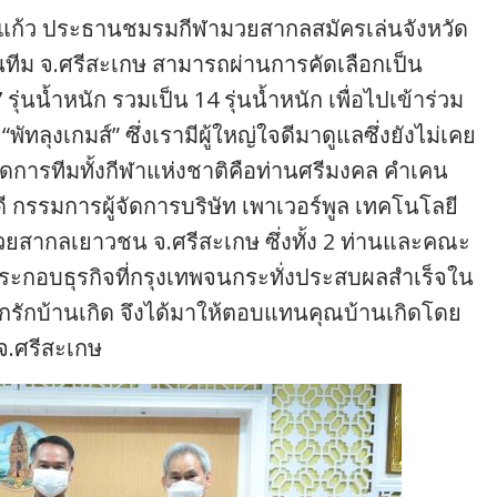
รุ้งแก้ว ประธานชมรมกีฬามวยสากลสมัครเล่นจังหวัด
นทีม จ.ศรีสะเกษ สามารถผ่านการคัดเลือกเป็น
ุ่นน้ำหนัก รวมเป็น 14 รุ่นน้ำหนัก เพื่อไปเข้าร่วม
พัทลุงเกมส์” ซึ่งเรามีผู้ใหญ่ใจดีมาดูแลซึ่งยังไม่เคย
้จัดการทีมทั้งกีฬาแห่งชาติคือท่านศรีมงคล คำเคน
 กรรมการผู้จัดการบริษัท เพาเวอร์พูล เทคโนโลยี
วยสากลเยาวชน จ.ศรีสะเกษ ซึ่งทั้ง 2 ท่านและคณะ
ะกอบธุรกิจที่กรุงเทพจนกระทั่งประสบผลสำเร็จใน
กรักบ้านเกิด จึงได้มาให้ตอบแทนคุณบ้านเกิดโดย
จ.ศรีสะเกษ