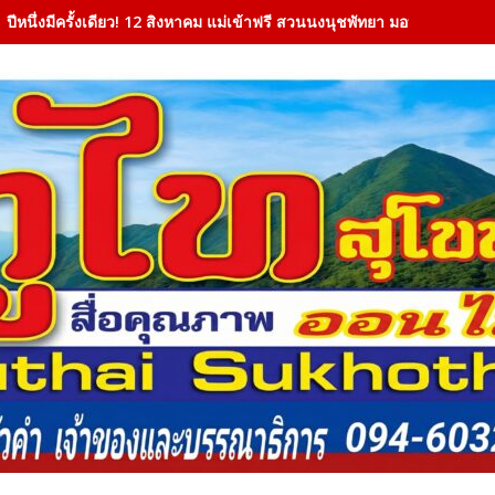
ปีหนึ่งมีครั้งเดียว! 12 สิงหาคม แม่เข้าฟรี สวนนงนุชพัทยา มอบของขวัญวั