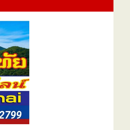
นแม่แห่งชาติ แทนคำว่ารัก ชวนลูกพาแม่เที่ยว