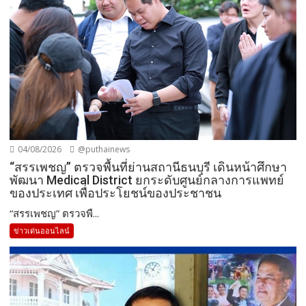
04/08/2026
@puthainews
“สรรเพชญ” ตรวจพื้นที่ย่านสถานีธนบุรี เดินหน้าศึกษา
พัฒนา Medical District ยกระดับศูนย์กลางการแพทย์
ของประเทศ เพื่อประโยชน์ของประชาชน
“สรรเพชญ” ตรวจพื...
ข่าวเด่นออนไลน์