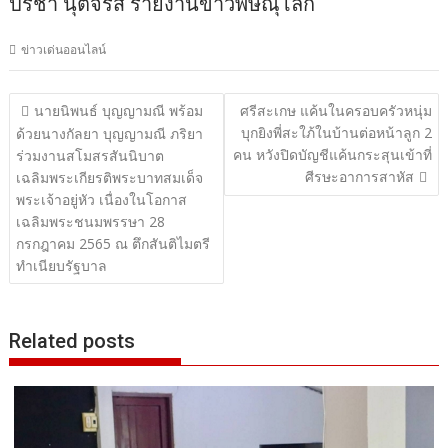
ปรีชา นุตจรัส รายงานข่าวพิษณุโลก
ข่าวเด่นออนไลน์
แนะแนว
นายนิพนธ์ บุญญามณี พร้อม
ศรีสะเกษ แค้นในครอบครัวหนุ่ม
บุกยิงพี่สะใภ้ในบ้านต่อหน้าลูก 2
เรื่อง
ด้วยนางกัลยา บุญญามณี ภริยา
คน หวังปิดบัญชีแค้นกระสุนเข้าที่
ร่วมงานสโมสรสันนิบาต
ศีรษะอาการสาหัส
เฉลิมพระเกียรติพระบาทสมเด็จ
พระเจ้าอยู่หัว เนื่องในโอกาส
เฉลิมพระชนมพรรษา 28
กรกฎาคม 2565 ณ ตึกสันติไมตรี
ทำเนียบรัฐบาล
Related posts