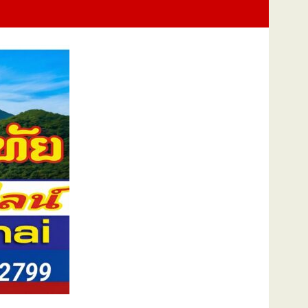
Training Exercise : FTX) การช่วยเหลือผู้ประสบภัยทางทะเลและการปฏิบั