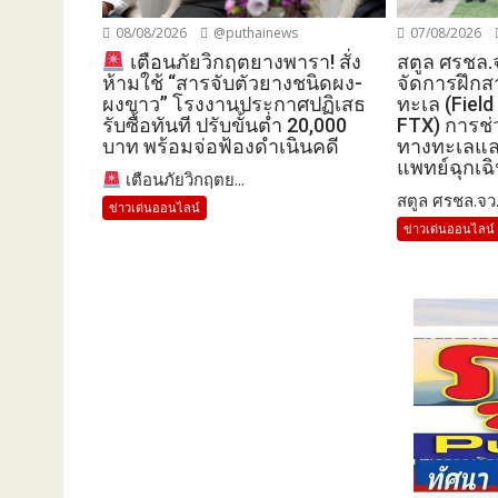
08/08/2026
@puthainews
07/08/2026
สตูล ศรชล.
เตือนภัยวิกฤตยางพารา! สั่ง
จัดการฝึกส
ห้ามใช้ “สารจับตัวยางชนิดผง-
ทะเล (Field
ผงขาว” โรงงานประกาศปฏิเสธ
FTX) การช่
รับซื้อทันที ปรับขั้นต่ำ 20,000
ทางทะเลและ
บาท พร้อมจ่อฟ้องดำเนินคดี
แพทย์ฉุกเฉ
เตือนภัยวิกฤตย...
สตูล ศรชล.จว.ส
ข่าวเด่นออนไลน์
ข่าวเด่นออนไลน์