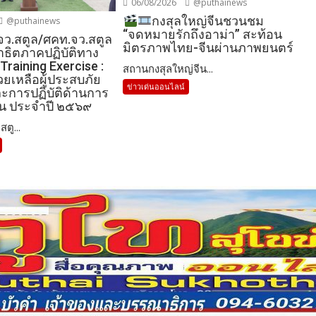
06/08/2026
@puthainews
กงสุลใหญ่จีนชวนชม
@puthainews
“จดหมายรักถึงอาม่า” สะท้อน
จว.สตูล/ศคท.จว.สตูล
มิตรภาพไทย-จีนผ่านภาพยนตร์
าธิตภาคปฏิบัติทาง
 Training Exercise :
สถานกงสุลใหญ่จีน...
วยเหลือผู้ประสบภัย
ข่าวเด่นออนไลน์
การปฏิบัติด้านการ
ิน ประจำปี ๒๕๖๙
ตู...