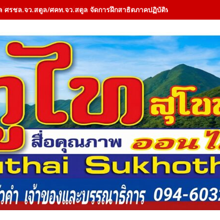
ล ศรชล.จว.สตูล/ศคท.จว.สตูล จัดการฝึกสาธิตภาคปฏิบัติทางทะเล (Field 