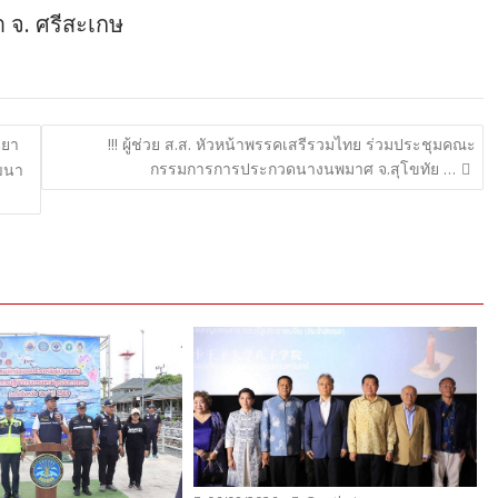
ำ จ. ศรีสะเกษ
นยา
!!! ผู้ช่วย ส.ส. หัวหน้าพรรคเสรีรวมไทย ร่วมประชุมคณะ
กรรมการการประกวดนางนพมาศ จ.สุโขทัย …
ัฒนา