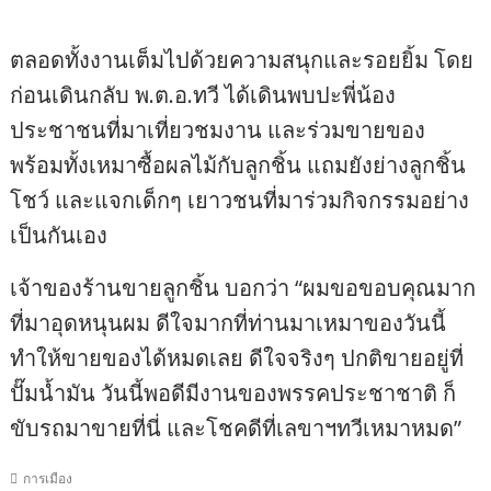
ที่มาอุดหนุนผม ดีใจมากที่ท่านมาเหมาของวันนี้
ทำให้ขายของได้หมดเลย ดีใจจริงๆ ปกติขายอยู่ที่
ปั๊มน้ำมัน วันนี้พอดีมีงานของพรรคประชาชาติ ก็
ขับรถมาขายที่นี่ และโชคดีที่เลขาฯทวีเหมาหมด”
การเมือง
แนะแนว
ศรีสะเกษ เยาวชน 8 จังหวัด
ศรีสะเกษ หลวงพุฒร่วมกับ
ผบ.กกล.สุรนารี นำ 2 นายอำเภอ
เรื่อง
ภาคอีสานเข้าค่ายเยาวชนสร้าง
ชายแดนไปทำบุญวัดกัมพูชาเพื่อ
ชาติ NBI-Youth Camp#12 เพื่อ
เชื่อมสัมพันธ์ 2 ชาติให้แน่นแฟ้น
พัฒนาเยาวชนให้เป็นคนดี คนเก่ง
กว่าเดิมโดยใช้มิติทางพระพุทธ
คนกล้า คนดี คือ เห็นประโยชน์
ศาสนา
ส่วนรวมมากกว่าส่วนตน คนเก่ง
คือ มีความรู้ความสามารถ คน
กล้าคือ กล้ายืนหยัดในสิ่งที่ถูกต้อง
ดีงาม