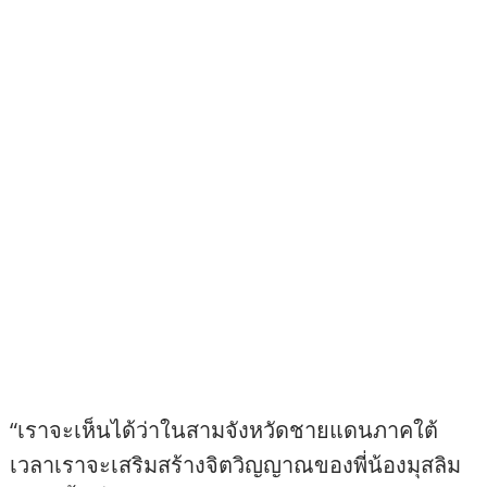
“เราจะเห็นได้ว่าในสามจังหวัดชายแดนภาคใต้
เวลาเราจะเสริมสร้างจิตวิญญาณของพี่น้องมุสลิม
ให้สูงขึ้น ก็คือการไปละหมาด หรือเราอยากจะเสริม
สร้างสวัสดิการ ในหลักศาสนาอิสลามก็มีซะกาต
ศาสนาอิสลามเป็นศาสนาที่ช่วยเหลือคนไม่ให้
ยากไร้ คือการจ่ายซะกาต คือการแบ่งปัน และถ้า
เราจะสร้างความอดทนให้กับพี่น้อง ศาสนาอิสลาม
ก็จะมีการถือศีลอด หลังจากที่ได้มารับราชการใน
พื้นที่เป็นเลขาธิการ ศอ.บต. ทำให้รู้ว่าคนจะรวยแค่
ไหนคน มีฐานะแค่ไหน ก็ต้องมาฝึกความอดทนด้วย
การถือศีลอด ทุกคนต้องปฏิบัติ” เลขาธิการพรรค