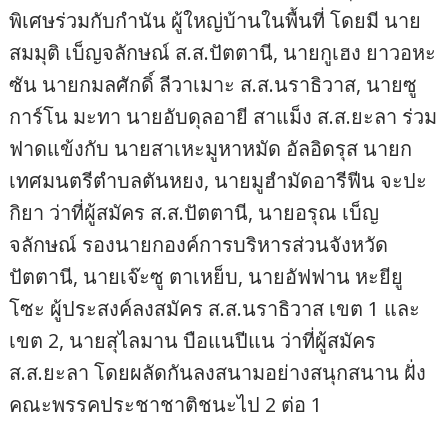
พิเศษร่วมกับกำนัน ผู้ใหญ่บ้านในพื้นที่ โดยมี นาย
สมมุติ เบ็ญจลักษณ์ ส.ส.ปัตตานี, นายกูเฮง ยาวอหะ
ซัน นายกมลศักดิ์ ลีวาเมาะ ส.ส.นราธิวาส, นายซู
การ์โน มะทา นายอับดุลอายี สาแม็ง ส.ส.ยะลา ร่วม
ฟาดแข้งกับ นายสาเหะมูหาหมัด อัลอิดรุส นายก
เทศมนตรีตำบลตันหยง, นายมูฮำมัดอารีฟีน จะปะ
กิยา ว่าที่ผู้สมัคร ส.ส.ปัตตานี, นายอรุณ เบ็ญ
จลักษณ์ รองนายกองค์การบริหารส่วนจังหวัด
ปัตตานี, นายเจ๊ะซู ตาเหย็บ, นายอัฟฟาน หะยียู
โซะ ผู้ประสงค์ลงสมัคร ส.ส.นราธิวาส เขต 1 และ
เขต 2, นายสุไลมาน บือแนปีแน ว่าที่ผู้สมัคร
ส.ส.ยะลา โดยผลัดกันลงสนามอย่างสนุกสนาน ฝั่ง
คณะพรรคประชาชาติชนะไป 2 ต่อ 1