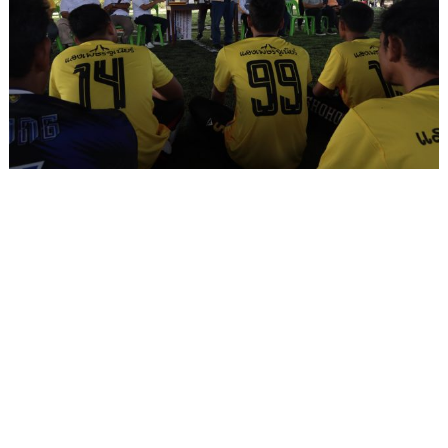
ตลอดทั้งงานเต็มไปด้วยความสนุกและรอยยิ้ม โดย
ก่อนเดินกลับ พ.ต.อ.ทวี ได้เดินพบปะพี่น้อง
ประชาชนที่มาเที่ยวชมงาน และร่วมขายของ
พร้อมทั้งเหมาซื้อผลไม้กับลูกชิ้น แถมยังย่างลูกชิ้น
โชว์ และแจกเด็กๆ เยาวชนที่มาร่วมกิจกรรมอย่าง
เป็นกันเอง
เจ้าของร้านขายลูกชิ้น บอกว่า “ผมขอขอบคุณมาก