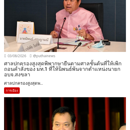
ศาลปกครองสูงสุดพ...
การเมือง
18/05/2026
@puthainews
「’พันตำรวจเอก ทวี สอดส่อง’ เผย พ.ร.บ.แข่งขัน
ทางการค้าฉบับใหม่ ส่อแววเหลว-ลดโทษอาญา เอื้อทุน
ระดับแสนล้านอยู่เหนือกฎหมาย ปล่อยประชาชนไร้
อำนาจต่อรอง」