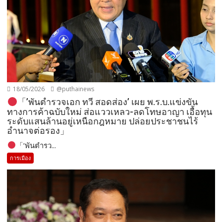
「’พันตำรว...
การเมือง
07/05/2026
@puthainews
「’พันตำรวจเอก ทวี สอดส่อง’ ห่วงรัฐบาล กู้ 1.26
ล้านล้าน ประชาชนต้องจ่าย-ใครได้ประโยชน์?」
「’พันตำรว...