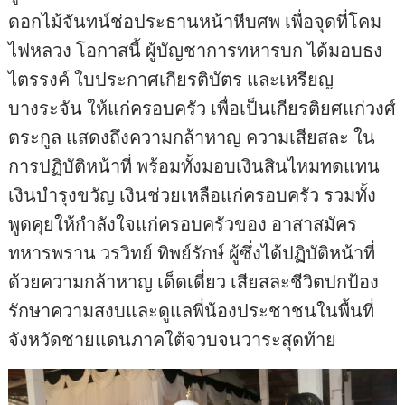
ดอกไม้จันทน์ช่อประธานหน้าหีบศพ เพื่อจุดที่โคม
ไฟหลวง โอกาสนี้ ผู้บัญชาการทหารบก ได้มอบธง
ไตรรงค์ ใบประกาศเกียรติบัตร และเหรียญ
บางระจัน ให้แก่ครอบครัว เพื่อเป็นเกียรติยศแก่วงศ์
ตระกูล แสดงถึงความกล้าหาญ ความเสียสละ ใน
การปฏิบัติหน้าที่ พร้อมทั้งมอบเงินสินไหมทดแทน
เงินบำรุงขวัญ เงินช่วยเหลือแก่ครอบครัว รวมทั้ง
พูดคุยให้กำลังใจแก่ครอบครัวของ อาสาสมัคร
ทหารพราน วรวิทย์ ทิพย์รักษ์ ผู้ซึ่งได้ปฏิบัติหน้าที่
ด้วยความกล้าหาญ เด็ดเดี่ยว เสียสละชีวิตปกป้อง
รักษาความสงบและดูแลพี่น้องประชาชนในพื้นที่
จังหวัดชายแดนภาคใต้จวบจนวาระสุดท้าย