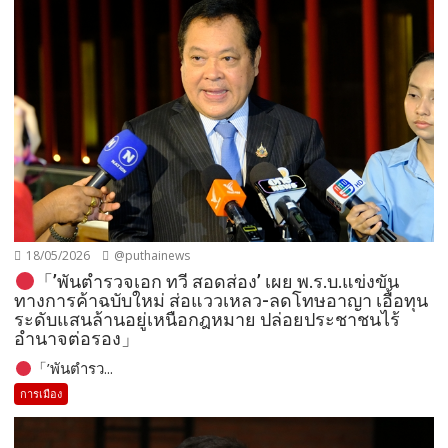
18/05/2026
@puthainews
「’พันตำรวจเอก ทวี สอดส่อง’ เผย พ.ร.บ.แข่งขัน
ทางการค้าฉบับใหม่ ส่อแววเหลว-ลดโทษอาญา เอื้อทุน
ระดับแสนล้านอยู่เหนือกฎหมาย ปล่อยประชาชนไร้
อำนาจต่อรอง」
「’พันตำรว...
การเมือง