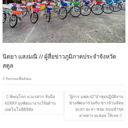
นิตยา แสงมณี // ผู้สื่อข่าวภูมิภาคประจำจังหวัด
สตูล
กิจกรรมเพื่อสังคม
แนะแนว
พิษณุโลก ม.นเรศวร จับมือ
“ผู้การ นพค.42”นำชุดปฏิบัติงาน
ช่างพัฒนาร่วมกับ ชาวบ้านลีตอ
เรื่อง
KERRY มุ่งพัฒนางานวิจัยด้าน
ยะหา ยะลา ซ่อม ถนนชำรุด
เทคโนโลยีดิจิทัล
ลาดยาง มะตอย ให้เลย